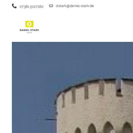
d.stark@daniel-stark.de
07381 5017160