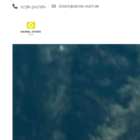
d.stark@daniel-stark.de
07381 5017160