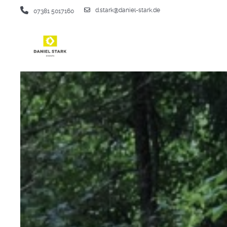
d.stark@daniel-stark.de
07381 5017160